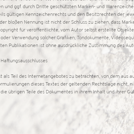
n und ggf. durch Dritte geschützten Marken- und Warenzeiche
ls gültigen Kennzeichenrechts und den Besitzrechten der jew
 der bloßen Nennung ist nicht der Schluss zu ziehen, dass Mar
opyright für veröffentlichte, vom Autor selbst erstellte Objekte
ng oder Verwendung solcher Grafiken, Tondokumente, Videoseq
kten Publikationen ist ohne ausdrückliche Zustimmung des Au
s Haftungsausschlusses
t als Teil des Internetangebotes zu betrachten, von dem aus a
ormulierungen dieses Textes der geltenden Rechtslage nicht, ni
n die übrigen Teile des Dokumentes in ihrem Inhalt und ihrer 