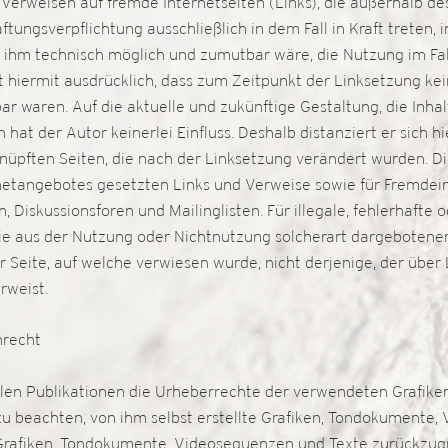
n Verweisen auf fremde Internetseiten (Links), die außerhalb 
ftungsverpflichtung ausschließlich in dem Fall in Kraft treten,
s ihm technisch möglich und zumutbar wäre, die Nutzung im Fal
t hiermit ausdrücklich, dass zum Zeitpunkt der Linksetzung kein
r waren. Auf die aktuelle und zukünftige Gestaltung, die Inha
hat der Autor keinerlei Einfluss. Deshalb distanziert er sich h
knüpften Seiten, die nach der Linksetzung verändert wurden. Dies
netangebotes gesetzten Links und Verweise sowie für Fremdei
 Diskussionsforen und Mailinglisten. Für illegale, fehlerhafte 
ie aus der Nutzung oder Nichtnutzung solcherart dargebotene
r Seite, auf welche verwiesen wurde, nicht derjenige, der über 
verweist.
nrecht
allen Publikationen die Urheberrechte der verwendeten Grafik
 beachten, von ihm selbst erstellte Grafiken, Tondokumente,
 Grafiken, Tondokumente, Videosequenzen und Texte zurückzugre