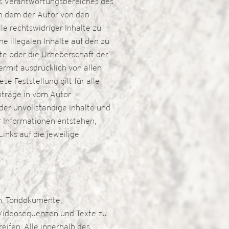
des Verantwortungsbereiches des
 in dem der Autor von den
le rechtswidriger Inhalte zu
e illegalen Inhalte auf den zu
lte oder die Urheberschaft der
iermit ausdrücklich von allen
e Feststellung gilt für alle
nträge in vom Autor
oder unvollständige Inhalte und
r Informationen entstehen,
Links auf die jeweilige
en, Tondokumente,
 Videosequenzen und Texte zu
ifen. Alle innerhalb des