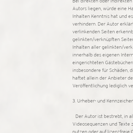
Bei direkten oder indirekte
Autors liegen, würde eine Ha
Inhalten Kenntnis hat und e
verhindern. Der Autor erklär
verlinkenden Seiten erkennba
gelinkten/verknüpften Seiten 
Inhalten aller gelinkten/ver
innerhalb des eigenen Inter
eingerichteten Gästebüchern,
insbesondere für Schäden, d
haftet allein der Anbieter de
Veröffentlichung lediglich 
3. Urheber- und Kennzeiche
Der Autor ist bestrebt, in 
Videosequenzen und Texte zu
nutzen oder auf lizenzfreie